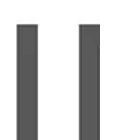
In abwechslungsreichen 20-minütigen
Schnuppereinheiten erhältst du einen Einblick in
verschiedene Trainings- und
Entspannungsformate. Freue dich bei der
#BEACTIVE Night - beim CLUBA. auf: Zumba,
Pilates, Workout, Yoga in unterschiedlichen
Stilrichtungen. Egal, ob du Anfänger:in bist oder
bereits Erfahrung hast - hier kannst du neue
Kurse ken