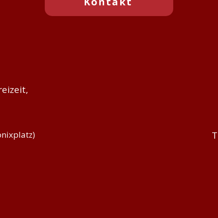
Kontakt
eizeit,
nixplatz)
T