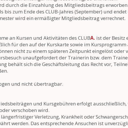
ird durch die Einzahlung des Mitgliedsbeitrags erworben.
weils bis zum Ende des CLUB-Jahres (September) und endet
ster wird ein ermäßigter Mitgliedsbeitrag verrechnet.
hme an Kursen und Aktivitäten des CLUB
A.
ist der Besitz 
eßlich für den auf der Kurskarte sowie im Kursprogram
önnen nicht zu einem späteren Zeitpunkt eingelöst oder 
Kursbesuch unaufgefordert der Trainerin bzw. dem Trainer
ung behält sich die Geschäftsleitung das Recht vor, Teil
ßen.
ogen und nicht übertragbar.
liedsbeiträgen und Kursgebühren erfolgt ausschließlich,
oder verschoben wird.
ei längerfristiger Verletzung, Krankheit oder Schwangersc
währt werden. Das entsprechende Ansuchen ist unverzüg