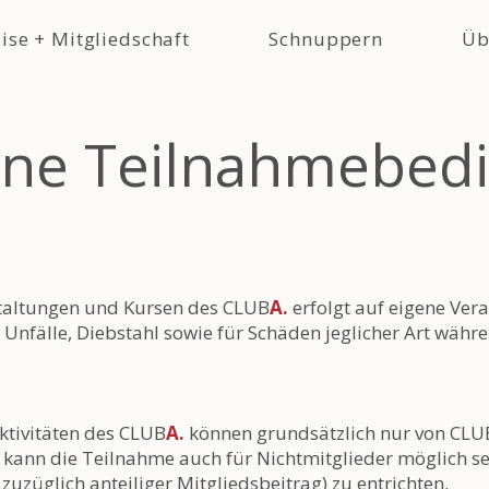
ise + Mitgliedschaft
Schnuppern
Üb
ine Teilnahmebed
taltungen und Kursen des CLUB
A.
erfolgt auf eigene Ver
Unfälle, Diebstahl sowie für Schäden jeglicher Art währ
ktivitäten des CLUB
A.
können grundsätzlich nur von CLU
kann die Teilnahme auch für Nichtmitglieder möglich sein
zuzüglich anteiliger Mitgliedsbeitrag) zu entrichten.