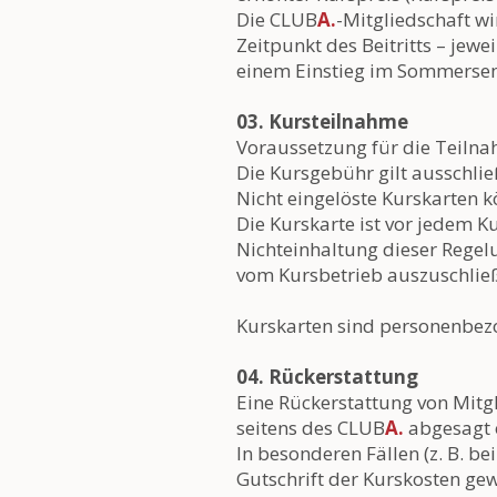
Die CLUB
A.
-Mitgliedschaft w
Zeitpunkt des Beitritts – je
einem Einstieg im Sommerseme
03. Kursteilnahme
Voraussetzung für die Teilna
Die Kursgebühr gilt ausschli
Nicht eingelöste Kurskarten k
Die Kurskarte ist vor jedem 
Nichteinhaltung dieser Regel
vom Kursbetrieb auszuschlie
Kurskarten sind personenbez
04. Rückerstattung
Eine Rückerstattung von Mitg
seitens des CLUB
A.
abgesagt 
In besonderen Fällen (z. B. b
Gutschrift der Kurskosten ge